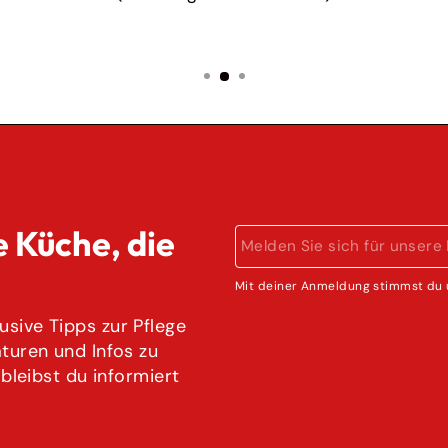
e Küche, die
MELDEN
ABONNIEREN
SIE
SICH
Mit deiner Anmeldung stimmst du 
FÜR
UNSERE
sive Tipps zur Pflege
MAILINGLISTE
aturen und Infos zu
AN
 bleibst du informiert