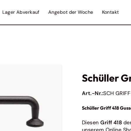
Lager Abverkauf
Angebot der Woche
Kontakt
Featured from 
Nobilia
Originales Zubehör für Nobilia Küchen
Impuls
Originales Zubehör für Ihre Impuls Küche
Burger Küchen
Schüller G
Originales Zubehör für Ihre Burger Küche
Art.-Nr.:
SCH GRIFF
Ratiomat
Originales Zubehör für Ratiomat Küchen
Schüller Griff 418 Gus
Bauformat
Originales Zubehör für Ihre Baufromat-
Diesen
Griff 418
de
Küche
Alle anzeigen
unserem Online Sh