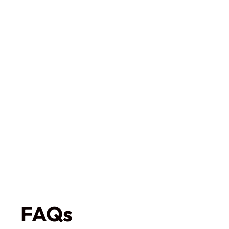
Schüller Griff 418 Gusseisen
schwarz
€21,15
inkl. MwSt. inkl.
Versand
FAQs