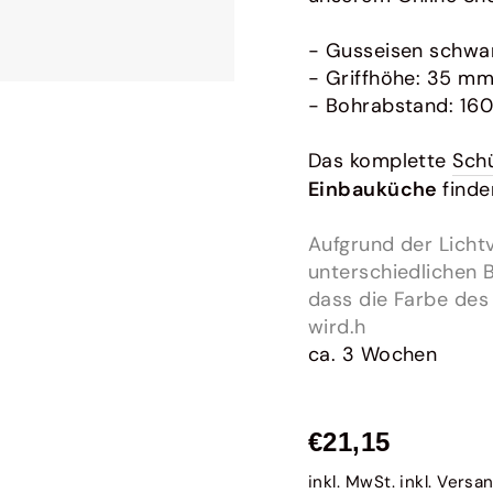
Bora
Originales Zubehör für Bora
- Gusseisen schwa
- Griffhöhe: 35 m
- Bohrabstand: 16
Das komplette
Schü
Einbauküche
finde
Aufgrund der Lichtv
unterschiedlichen 
dass die Farbe des
wird.h
ca. 3 Wochen
Normaler
€21,15
Preis
inkl. MwSt. inkl.
Versa