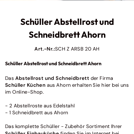
ES
Originales Zubehör für Ihre Express Küche
Ratiomat
Originales Zubehör für Ratiomat Küchen
Schüller Abstellrost und
Pino
Schneidbrett Ahorn
Originales Zubehör für Pino Küchen
Bauformat
Originales Zubehör für Ihre Baufromat-Küche
Art.-Nr.:
SCH Z ARSB 20 AH
Häcker
Originales Zubehör für Ihre Häcker Küche
Schüller Abstellrost und Schneidbrett Ahorn
Bora
Originales Zubehör für Bora
Das
Abstellrost und Schneidbrett
der Firma
Schüller Küchen
aus Ahorn erhalten Sie hier bei uns
next125
So pflegen Sie Ihre Küchenfronten richtig (und
im Online-Shop.
Originales Zubehör für deine Next125 Küche
einfach!)
Ein Fleck hier, ein Fingerabdruck dor...
- 2 Abstellroste aus Edelstahl
Weiterlesen
- 1 Schneidbrett aus Ahorn
Alle anzeigen
Das komplette
Schüller - Zubehör Sortiment
Ihrer
Schüller Einbauküche
finden Sie im Internet bei