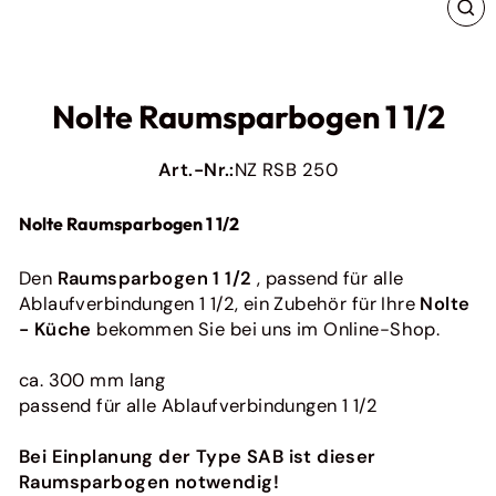
Originales Zubehör für Ihre Express Küche
SC
Ratiomat
ES
Originales Zubehör für Ratiomat Küchen
Pino
Nolte Raumsparbogen 1 1/2
Originales Zubehör für Pino Küchen
Bauformat
Art.-Nr.:
NZ RSB 250
Originales Zubehör für Ihre Baufromat-Küche
Häcker
Nolte Raumsparbogen 1 1/2
Originales Zubehör für Ihre Häcker Küche
Bora
Den
Raumsparbogen 1 1/2
, passend für alle
Originales Zubehör für Bora
Ablaufverbindungen 1 1/2, ein Zubehör für Ihre
Nolte
next125
So pflegen Sie Ihre Küchenfronten richtig (und
- Küche
bekommen Sie bei uns im Online-Shop.
Originales Zubehör für deine Next125 Küche
einfach!)
Ein Fleck hier, ein Fingerabdruck dor...
ca. 300 mm lang
Weiterlesen
passend für alle Ablaufverbindungen 1 1/2
Alle anzeigen
Bei Einplanung der Type SAB ist dieser
Raumsparbogen notwendig!