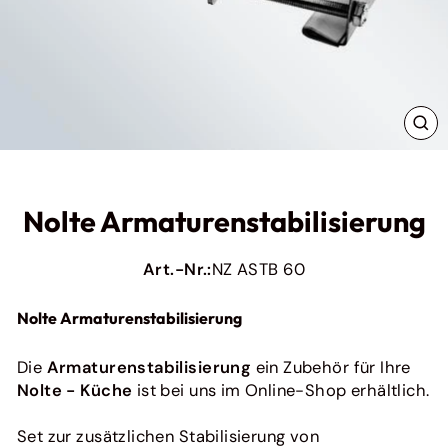
Originales Zubehör für Ihre Express Küche
Ratiomat
Originales Zubehör für Ratiomat Küchen
Pino
Originales Zubehör für Pino Küchen
Bauformat
SC
ES
Originales Zubehör für Ihre Baufromat-Küche
Häcker
Originales Zubehör für Ihre Häcker Küche
Nolte Armaturenstabilisierung
Bora
Originales Zubehör für Bora
Art.-Nr.:
NZ ASTB 60
next125
So pflegen Sie Ihre Küchenfronten richtig (und
Originales Zubehör für deine Next125 Küche
einfach!)
Nolte Armaturenstabilisierung
Ein Fleck hier, ein Fingerabdruck dor...
Weiterlesen
Die
Armaturenstabilisierung
ein Zubehör für Ihre
Nolte - Küche
ist bei uns im Online-Shop erhältlich.
Alle anzeigen
Set zur zusätzlichen Stabilisierung von