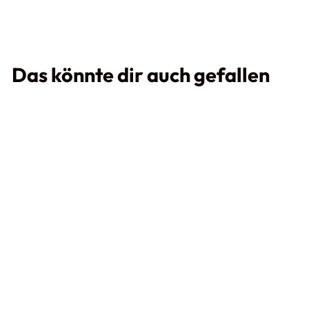
teilen
twittern
pinnen
Das könnte dir auch gefallen
Nolte
Armaturenstabili
sierung