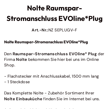
Originales Zubehör für Ihre Express Küche
Nolte Raumspar-
Ratiomat
Originales Zubehör für Ratiomat Küchen
Stromanschluss EVOline*Plug
Pino
Originales Zubehör für Pino Küchen
Art.-Nr.:
NZ SEPLUGV-F
Bauformat
Originales Zubehör für Ihre Baufromat-Küche
Nolte Raumspar-Stromanschluss EVOline*Plug
Häcker
Originales Zubehör für Ihre Häcker Küche
Den
Raumspar-Stromanschluss EVOline* Plug
der
Bora
Firma
Nolte
bekommen Sie hier bei uns im Online
Originales Zubehör für Bora
Shop.
next125
So pflegen Sie Ihre Küchenfronten richtig (und
Originales Zubehör für deine Next125 Küche
einfach!)
- Flachstecker mit Anschlusskabel, 1500 mm lang
Ein Fleck hier, ein Fingerabdruck dor...
- 1 Steckdose
Weiterlesen
Das Komplette
Nolte - Zubehör Sortiment
Ihrer
Alle anzeigen
Nolte Einbauküche
finden Sie im Internet bei uns.