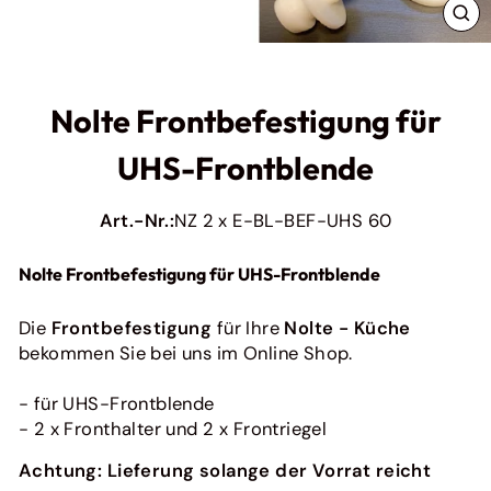
Originales Zubehör für Ihre Express Küche
SC
Ratiomat
ES
Originales Zubehör für Ratiomat Küchen
Pino
Nolte Frontbefestigung für
Originales Zubehör für Pino Küchen
Bauformat
UHS-Frontblende
Originales Zubehör für Ihre Baufromat-Küche
Häcker
Art.-Nr.:
NZ 2 x E-BL-BEF-UHS 60
Originales Zubehör für Ihre Häcker Küche
Bora
Nolte Frontbefestigung für UHS-Frontblende
Originales Zubehör für Bora
next125
So pflegen Sie Ihre Küchenfronten richtig (und
Die
Frontbefestigung
für Ihre
Nolte - Küche
Originales Zubehör für deine Next125 Küche
einfach!)
bekommen Sie bei uns im Online Shop.
Ein Fleck hier, ein Fingerabdruck dor...
Weiterlesen
- für UHS-Frontblende
- 2 x Fronthalter und 2 x Frontriegel
Alle anzeigen
Achtung: Lieferung solange der Vorrat reicht