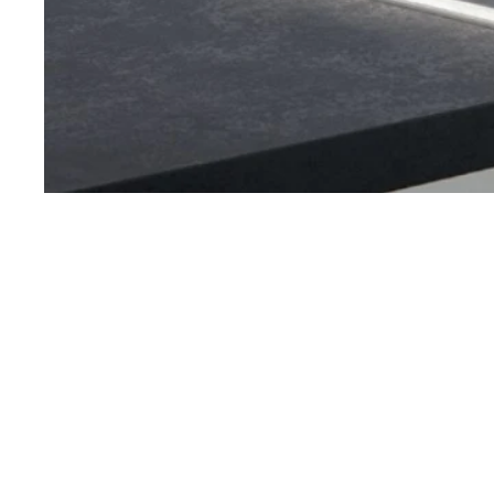
Häcker
Originales Zubehör für Ihre Häcker Küche
next125
Originales Zubehör für deine Next125 Küche