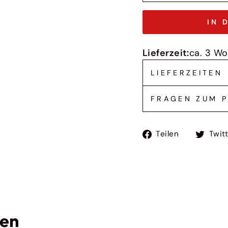
IN 
Lieferzeit:
ca. 3 W
LIEFERZEITEN
FRAGEN ZUM 
Auf
Teilen
Twit
Faceboo
teilen
len