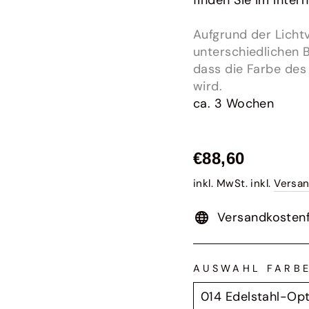
finden Sie im Intern
Aufgrund der Lichtv
unterschiedlichen 
dass die Farbe des
wird.
ca. 3 Wochen
Normaler
€88,60
Preis
inkl. MwSt. inkl.
Versa
Versandkostenf
AUSWAHL FARB