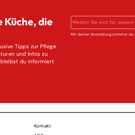
e Küche, die
MELDEN
ABONNIEREN
SIE
SICH
Mit deiner Anmeldung stimmst du 
FÜR
UNSERE
sive Tipps zur Pflege
MAILINGLISTE
aturen und Infos zu
AN
 bleibst du informiert
Kontakt