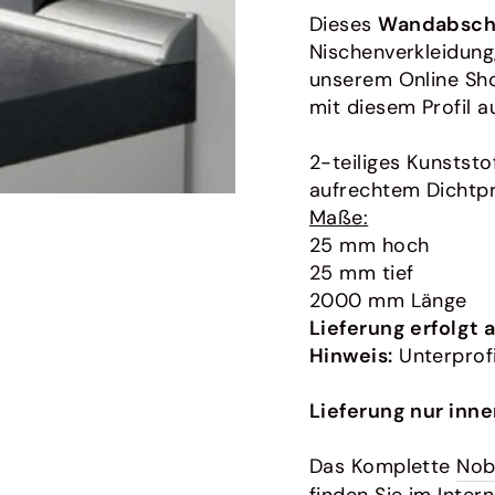
Bora
Dieses
Wandabschl
Originales Zubehör für Bora
Nischenverkleidung
unserem Online Shop
mit diesem Profil 
2-teiliges Kunststof
aufrechtem Dichtpr
Maße:
25 mm hoch
25 mm tief
2000 mm Länge
Lieferung erfolgt
Hinweis:
Unterprofi
Lieferung nur inn
Das Komplette
Nob