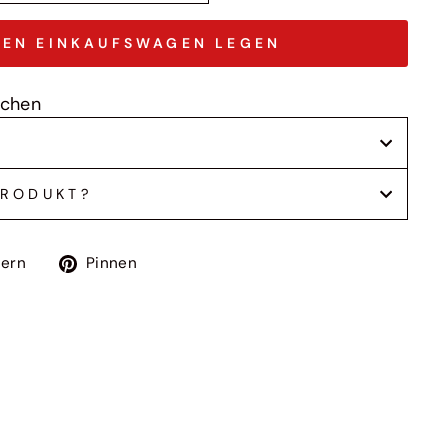
DEN EINKAUFSWAGEN LEGEN
ochen
PRODUKT?
Auf
Auf
tern
Pinnen
k
Twitter
Pinterest
twittern
pinnen