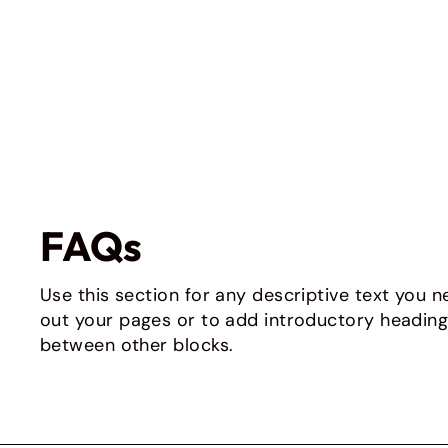
Nobilia Wandabschlussprofil für
durchgehende Planung
€88,60
inkl. MwSt. inkl.
Versand
FAQs
Use this section for any descriptive text you ne
out your pages or to add introductory headin
between other blocks.