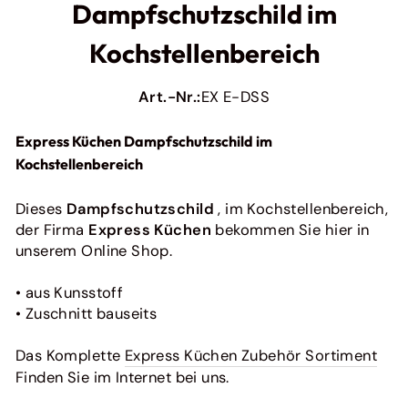
Originales Zubehör für Ihre Express Küche
Dampfschutzschild im
Ratiomat
Kochstellenbereich
Originales Zubehör für Ratiomat Küchen
Pino
Art.-Nr.:
EX E-DSS
Originales Zubehör für Pino Küchen
Bauformat
Express Küchen Dampfschutzschild im
Originales Zubehör für Ihre Baufromat-Küche
Kochstellenbereich
Häcker
Originales Zubehör für Ihre Häcker Küche
Dieses
Dampfschutzschild
, im Kochstellenbereich,
Bora
der Firma
Express Küchen
bekommen Sie hier in
Originales Zubehör für Bora
unserem Online Shop.
next125
So pflegen Sie Ihre Küchenfronten richtig (und
Originales Zubehör für deine Next125 Küche
einfach!)
• aus Kunsstoff
Ein Fleck hier, ein Fingerabdruck dor...
• Zuschnitt bauseits
Weiterlesen
Das Komplette
Express Küchen Zubehör Sortiment
Alle anzeigen
Finden Sie im Internet bei uns.