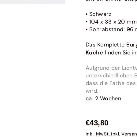
Bora
Originales Zubehör für Bora
• Schwarz
• 104 x 33 x 20 mm
• Bohrabstand: 96
Das Komplette
Bur
Küche
finden Sie i
Aufgrund der Lichtv
unterschiedlichen 
dass die Farbe des
wird.
ca. 2 Wochen
Normaler
€43,80
Preis
inkl. MwSt. inkl.
Versa