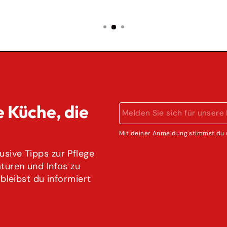
e Küche, die
MELDEN
ABONNIEREN
SIE
SICH
Mit deiner Anmeldung stimmst du 
FÜR
UNSERE
sive Tipps zur Pflege
MAILINGLISTE
aturen und Infos zu
AN
 bleibst du informiert