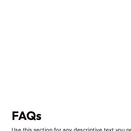
Burger Küchen Griff Nr. 514
€43,80
inkl. MwSt. inkl.
Versand
FAQs
Use this section for any descriptive text you ne