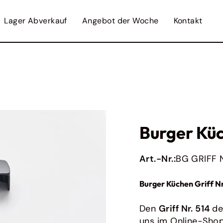
Lager Abverkauf
Angebot der Woche
Kontakt
Featured from 
Nobilia
Originales Zubehör für Nobilia Küchen
Impuls
Originales Zubehör für Ihre Impuls Küche
Burger Küchen
Burger Küc
Originales Zubehör für Ihre Burger Küche
Art.-Nr.:
BG GRIFF N
Ratiomat
Originales Zubehör für Ratiomat Küchen
Burger Küchen Griff Nr
Bauformat
Originales Zubehör für Ihre Baufromat-
Den
Griff Nr. 514
de
Küche
Alle anzeigen
uns im Online-Shop